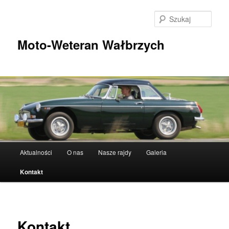
Przeskocz
do
Szuka
tekstu
Moto-Weteran Wałbrzych
Główne
Aktualności
O nas
Nasze rajdy
Galeria
menu
Kontakt
Kontakt