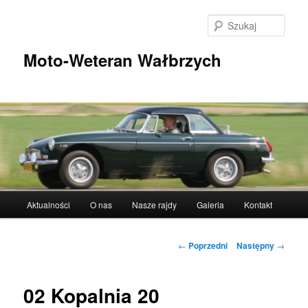
Przeskocz
do
Szuka
tekstu
Moto-Weteran Wałbrzych
Główne
Aktualności
O nas
Nasze rajdy
Galeria
Kontakt
menu
Nawigacja
←
Poprzedni
Następny
→
wpisu
02 Kopalnia 20