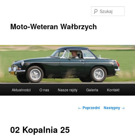
Przeskocz
do
Szuka
tekstu
Moto-Weteran Wałbrzych
Główne
Aktualności
O nas
Nasze rajdy
Galeria
Kontakt
menu
Nawigacja
←
Poprzedni
Następny
→
wpisu
02 Kopalnia 25