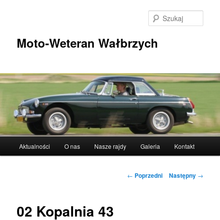
Przeskocz
do
Szuka
tekstu
Moto-Weteran Wałbrzych
Główne
Aktualności
O nas
Nasze rajdy
Galeria
Kontakt
menu
Nawigacja
←
Poprzedni
Następny
→
wpisu
02 Kopalnia 43