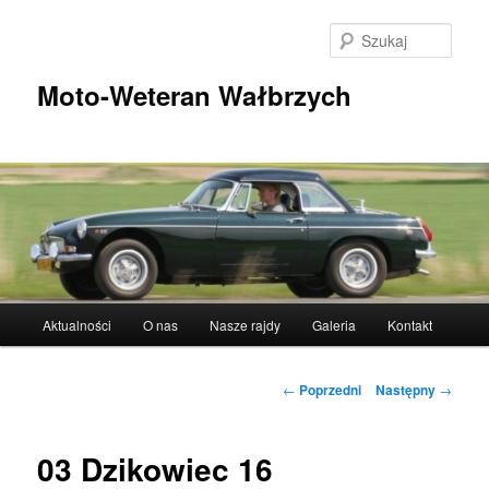
Przeskocz
do
Szuka
tekstu
Moto-Weteran Wałbrzych
Główne
Aktualności
O nas
Nasze rajdy
Galeria
Kontakt
menu
Nawigacja
←
Poprzedni
Następny
→
wpisu
03 Dzikowiec 16