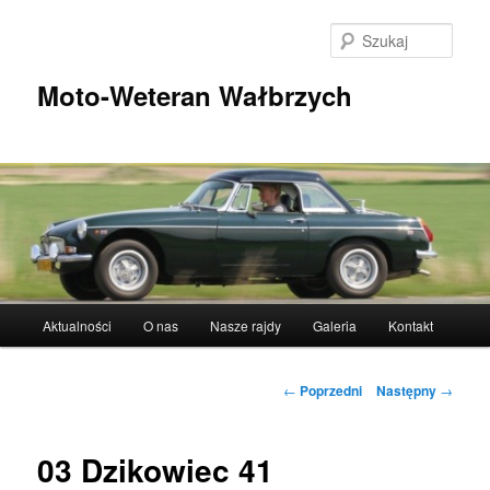
Przeskocz
do
Szuka
tekstu
Moto-Weteran Wałbrzych
Główne
Aktualności
O nas
Nasze rajdy
Galeria
Kontakt
menu
Nawigacja
←
Poprzedni
Następny
→
wpisu
03 Dzikowiec 41