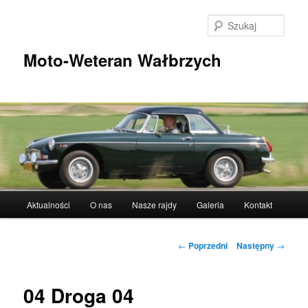
Przeskocz
do
Szuka
tekstu
Moto-Weteran Wałbrzych
Główne
Aktualności
O nas
Nasze rajdy
Galeria
Kontakt
menu
Nawigacja
←
Poprzedni
Następny
→
wpisu
04 Droga 04