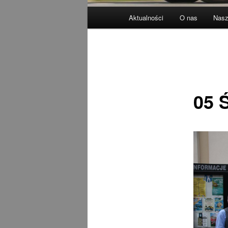
Główne
Aktualności
O nas
Nasz
menu
05 