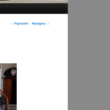
Nawigacja
←
Poprzedni
Następny
→
wpisu