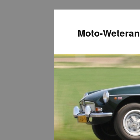
Przeskocz
do
tekstu
Moto-Weteran