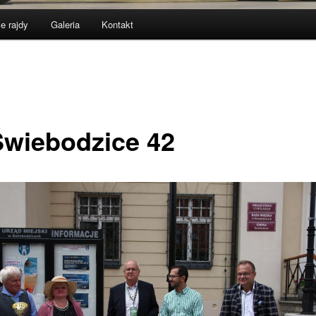
e rajdy
Galeria
Kontakt
Świebodzice 42