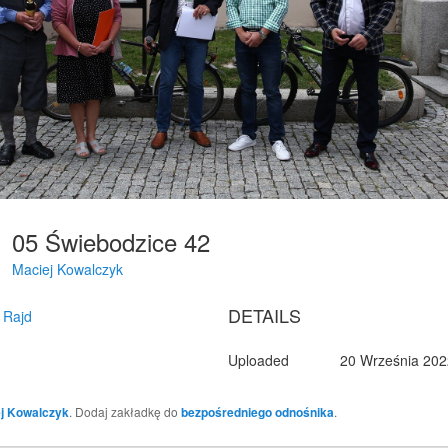
05 Świebodzice 42
Maciej Kowalczyk
DETAILS
 Rajd
Uploaded
20 Września 202
j Kowalczyk
. Dodaj zakładkę do
bezpośredniego odnośnika
.