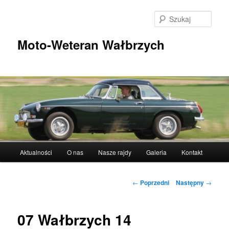
Przeskocz
do
Szuka
tekstu
Moto-Weteran Wałbrzych
Główne
Aktualności
O nas
Nasze rajdy
Galeria
Kontakt
menu
Nawigacja
←
Poprzedni
Następny
→
wpisu
07 Wałbrzych 14