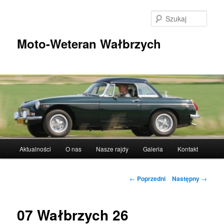
Przeskocz
do
Szuka
tekstu
Moto-Weteran Wałbrzych
Główne
Aktualności
O nas
Nasze rajdy
Galeria
Kontakt
menu
Nawigacja
←
Poprzedni
Następny
→
wpisu
07 Wałbrzych 26