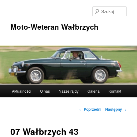
Przeskocz
do
Szuka
tekstu
Moto-Weteran Wałbrzych
Główne
Aktualności
O nas
Nasze rajdy
Galeria
Kontakt
menu
Nawigacja
←
Poprzedni
Następny
→
wpisu
07 Wałbrzych 43