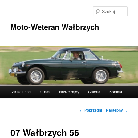
Przeskocz
do
Szuka
tekstu
Moto-Weteran Wałbrzych
Główne
Aktualności
O nas
Nasze rajdy
Galeria
Kontakt
menu
Nawigacja
←
Poprzedni
Następny
→
wpisu
07 Wałbrzych 56