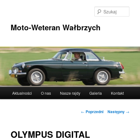
Przeskocz
do
Szuka
tekstu
Moto-Weteran Wałbrzych
Główne
Aktualności
O nas
Nasze rajdy
Galeria
Kontakt
menu
Nawigacja
←
Poprzedni
Następny
→
wpisu
OLYMPUS DIGITAL