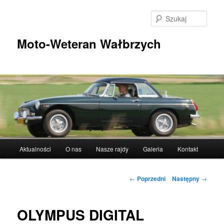
Przeskocz
do
Szuka
tekstu
Moto-Weteran Wałbrzych
Główne
Aktualności
O nas
Nasze rajdy
Galeria
Kontakt
menu
Nawigacja
←
Poprzedni
Następny
→
wpisu
OLYMPUS DIGITAL