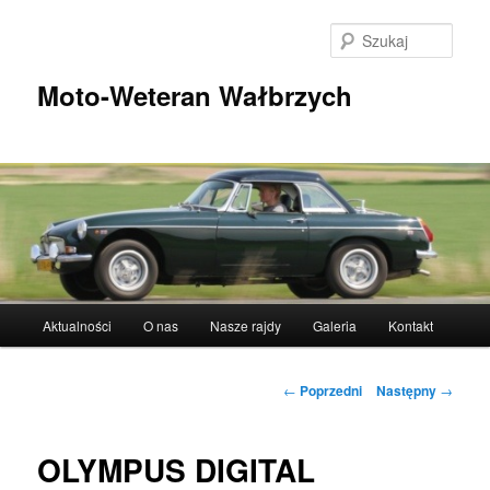
Przeskocz
do
Szuka
tekstu
Moto-Weteran Wałbrzych
Główne
Aktualności
O nas
Nasze rajdy
Galeria
Kontakt
menu
Nawigacja
←
Poprzedni
Następny
→
wpisu
OLYMPUS DIGITAL