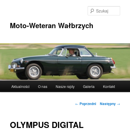
Przeskocz
do
Szuka
tekstu
Moto-Weteran Wałbrzych
Główne
Aktualności
O nas
Nasze rajdy
Galeria
Kontakt
menu
Nawigacja
←
Poprzedni
Następny
→
wpisu
OLYMPUS DIGITAL