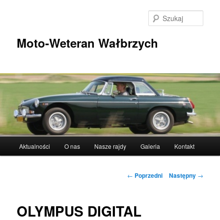
Przeskocz
do
Szuka
tekstu
Moto-Weteran Wałbrzych
Główne
Aktualności
O nas
Nasze rajdy
Galeria
Kontakt
menu
Nawigacja
←
Poprzedni
Następny
→
wpisu
OLYMPUS DIGITAL