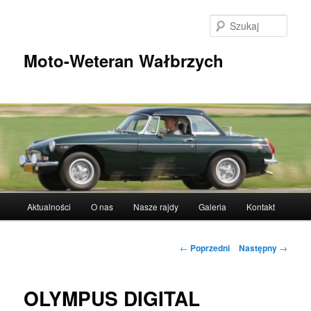
Przeskocz
do
Szuka
tekstu
Moto-Weteran Wałbrzych
Główne
Aktualności
O nas
Nasze rajdy
Galeria
Kontakt
menu
Nawigacja
←
Poprzedni
Następny
→
wpisu
OLYMPUS DIGITAL