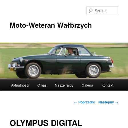
Przeskocz
do
Szuka
tekstu
Moto-Weteran Wałbrzych
Główne
Aktualności
O nas
Nasze rajdy
Galeria
Kontakt
menu
Nawigacja
←
Poprzedni
Następny
→
wpisu
OLYMPUS DIGITAL