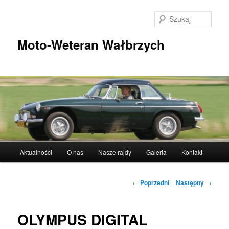
Przeskocz
do
Szuka
tekstu
Moto-Weteran Wałbrzych
Główne
Aktualności
O nas
Nasze rajdy
Galeria
Kontakt
menu
Nawigacja
←
Poprzedni
Następny
→
wpisu
OLYMPUS DIGITAL