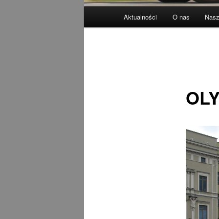
Główne
Aktualności
O nas
Nasz
menu
OLY