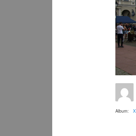
Album:
X