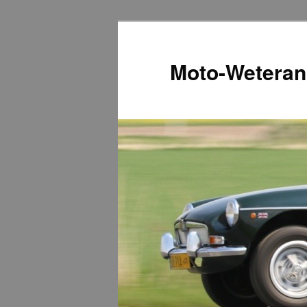
Przeskocz
do
tekstu
Moto-Weteran