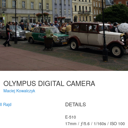
OLYMPUS DIGITAL CAMERA
Maciej Kowalczyk
DETAILS
II Rajd
E-510
17mm
/
ƒ/5.6
/
1/160s
/
ISO 100