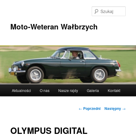
Przeskocz
do
Szuka
tekstu
Moto-Weteran Wałbrzych
Główne
Aktualności
O nas
Nasze rajdy
Galeria
Kontakt
menu
Nawigacja
←
Poprzedni
Następny
→
wpisu
OLYMPUS DIGITAL