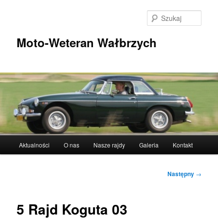
Przeskocz
do
Szuka
tekstu
Moto-Weteran Wałbrzych
Główne
Aktualności
O nas
Nasze rajdy
Galeria
Kontakt
menu
Nawigacja
Następny
→
wpisu
5 Rajd Koguta 03