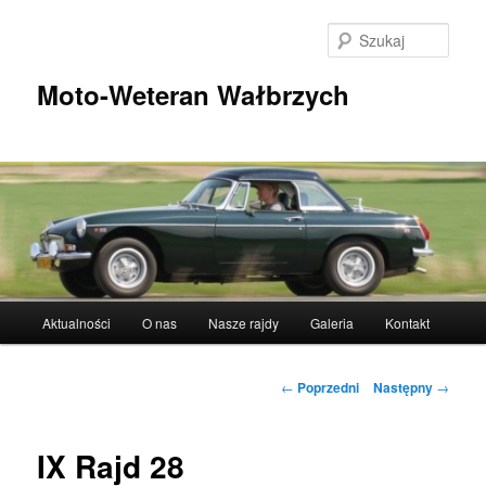
Przeskocz
do
Szuka
tekstu
Moto-Weteran Wałbrzych
Główne
Aktualności
O nas
Nasze rajdy
Galeria
Kontakt
menu
Nawigacja
←
Poprzedni
Następny
→
wpisu
IX Rajd 28