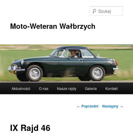
Przeskocz
do
Szuka
tekstu
Moto-Weteran Wałbrzych
Główne
Aktualności
O nas
Nasze rajdy
Galeria
Kontakt
menu
Nawigacja
←
Poprzedni
Następny
→
wpisu
IX Rajd 46