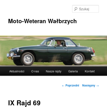
Przeskocz
do
Szuka
tekstu
Moto-Weteran Wałbrzych
Główne
Aktualności
O nas
Nasze rajdy
Galeria
Kontakt
menu
Nawigacja
←
Poprzedni
Następny
→
wpisu
IX Rajd 69