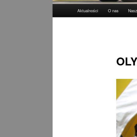
Główne
Aktualności
O nas
Nasz
menu
OLY