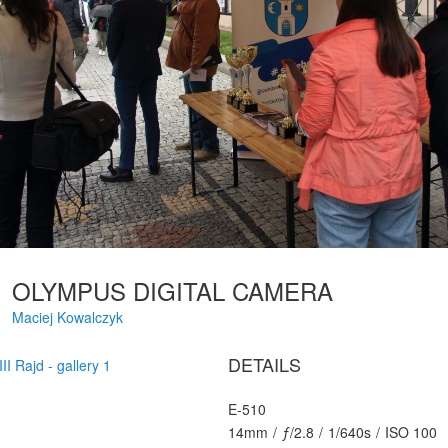
OLYMPUS DIGITAL CAMERA
Maciej Kowalczyk
DETAILS
III Rajd - gallery 1
E-510
14mm
/
ƒ/2.8
/
1/640s
/
ISO 100