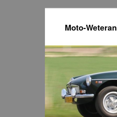
Przeskocz
do
tekstu
Moto-Weteran