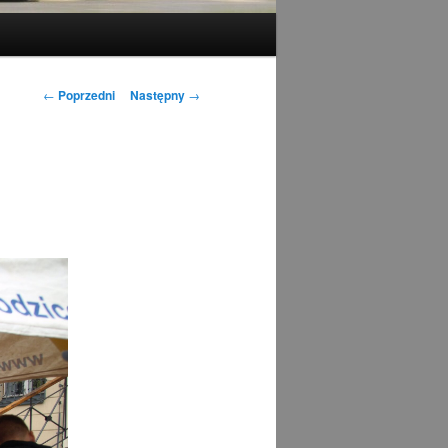
Nawigacja
←
Poprzedni
Następny
→
wpisu