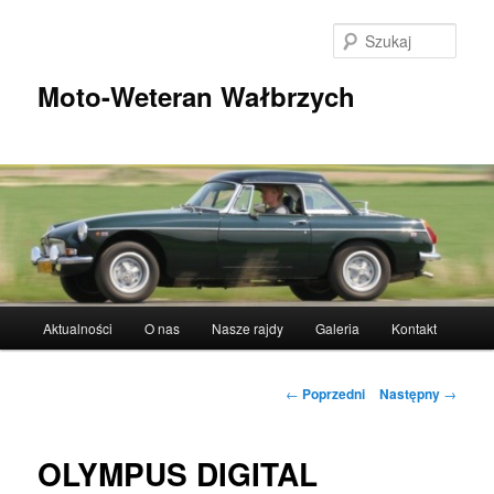
Przeskocz
do
Szuka
tekstu
Moto-Weteran Wałbrzych
Główne
Aktualności
O nas
Nasze rajdy
Galeria
Kontakt
menu
Nawigacja
←
Poprzedni
Następny
→
wpisu
OLYMPUS DIGITAL