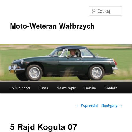
Przeskocz
do
Szuka
tekstu
Moto-Weteran Wałbrzych
Główne
Aktualności
O nas
Nasze rajdy
Galeria
Kontakt
menu
Nawigacja
←
Poprzedni
Następny
→
wpisu
5 Rajd Koguta 07