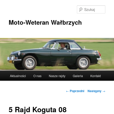
Przeskocz
do
Szuka
tekstu
Moto-Weteran Wałbrzych
Główne
Aktualności
O nas
Nasze rajdy
Galeria
Kontakt
menu
Nawigacja
←
Poprzedni
Następny
→
wpisu
5 Rajd Koguta 08