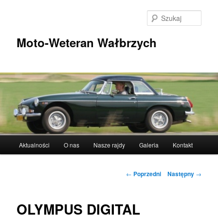
Przeskocz
do
Szuka
tekstu
Moto-Weteran Wałbrzych
Główne
Aktualności
O nas
Nasze rajdy
Galeria
Kontakt
menu
Nawigacja
←
Poprzedni
Następny
→
wpisu
OLYMPUS DIGITAL