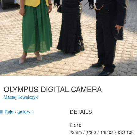
OLYMPUS DIGITAL CAMERA
Maciej Kowalczyk
DETAILS
III Rajd - gallery 1
E-510
22mm
/
ƒ/3.0
/
1/640s
/
ISO 100