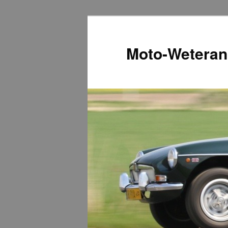
Przeskocz
do
tekstu
Moto-Weteran