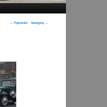
Nawigacja
←
Poprzedni
Następny
→
wpisu