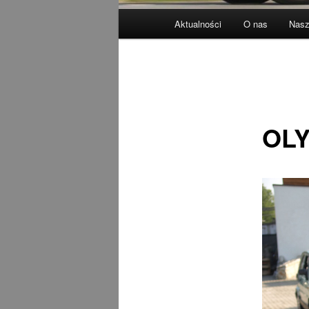
Główne
Aktualności
O nas
Nasz
menu
OLY